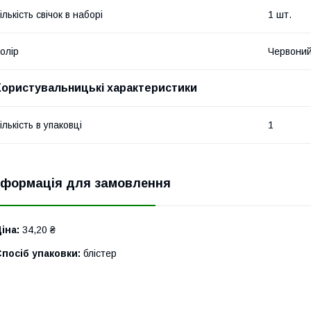
ількість свічок в наборі
1 шт.
олір
Червони
Користувальницькі характеристики
ількість в упаковці
1
нформація для замовлення
іна:
34,20 ₴
посіб упаковки:
блістер