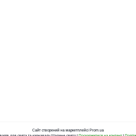
Сайт створений на маркетплейсі
Prom.ua
Інтернет-магазин товарів для свята та карнавалу Шалене свято |
Поскаржитися на контент
|
Політи