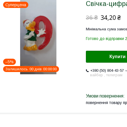
Свічка-цифр
Суперцена
34,20 ₴
36 ₴
Мінімальна сума замов
Готово до відправки 2
Купити
–5%
Залишилось
0
0
днів
0
0
0
0
0
0
+380 (50) 804-43-57
вайбер , телеграм
повернення товару п