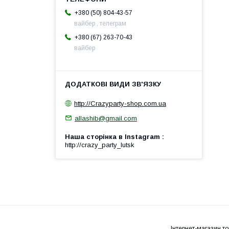
+380 (50) 804-43-57
вайбер , телеграм
+380 (67) 263-70-43
вайбер
http://Crazyparty-shop.com.ua
allashib@gmail.com
Наша сторінка в Instagram
http://crazy_party_lutsk