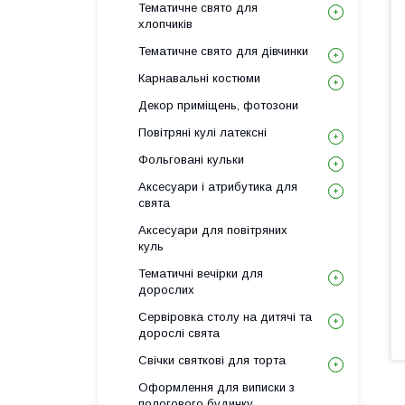
Тематичне свято для
хлопчиків
Тематичне свято для дівчинки
Карнавальні костюми
Декор приміщень, фотозони
Повітряні кулі латексні
Фольговані кульки
Аксесуари і атрибутика для
свята
Аксесуари для повітряних
куль
Тематичні вечірки для
дорослих
Сервіровка столу на дитячі та
дорослі свята
Свічки святкові для торта
Оформлення для виписки з
пологового будинку,