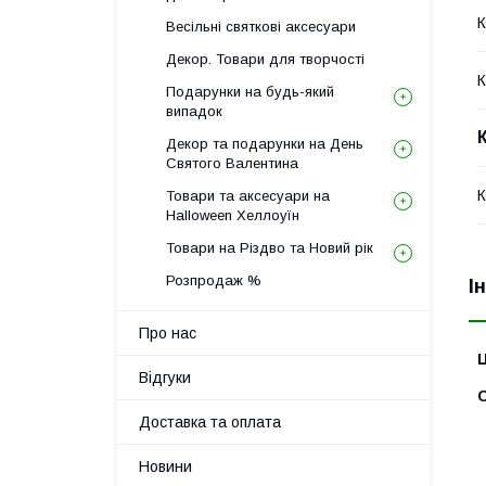
К
Весільні святкові аксесуари
Декор. Товари для творчості
К
Подарунки на будь-який
випадок
Декор та подарунки на День
Святого Валентина
К
Товари та аксесуари на
Halloween Хеллоуїн
Товари на Різдво та Новий рік
Розпродаж %
І
Про нас
Ц
Відгуки
С
Доставка та оплата
Новини