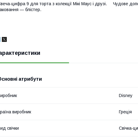
веча-цифра 9 для торта з колекції Мікі Маус і друзі. Чудове доп
аковання — блістер.
арактеристики
Основні атрибути
иробник
Disney
раїна виробник
Греція
ид свічки
Свічка-ц