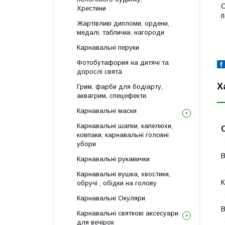
С
Хрестини
п
Жартівливі дипломи, ордени,
медалі, таблички, нагороди
Карнавальні перуки
Фотобутафория на дитячі та
дорослі свята
Х
Грим, фарби для бодіарту,
аквагрим, спецефекти.
Карнавальні маски
Карнавальні шапки, капелюхи,
ковпаки, карнавальні головні
убори
В
Карнавальні рукавички
Карнавальні вушка, хвостики,
К
обручі , обідки на голову
Карнавальні Окуляри
В
Карнавальні святкові аксесуари
для вечірок