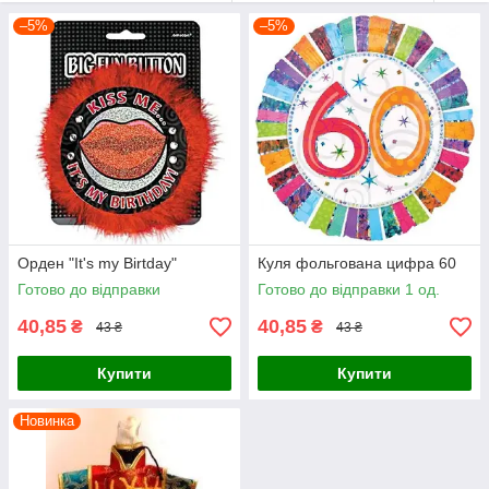
–5%
–5%
Орден "It's my Birtday"
Куля фольгована цифра 60
Готово до відправки
Готово до відправки 1 од.
40,85
40,85
₴
₴
43 ₴
43 ₴
Купити
Купити
Новинка