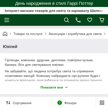
День народження в стилі Гаррі Поттер
Інтернет-магазин товарів для свята та карнавалу Шалене с
Товари та послуги
Аксесуари і атрибутика для свята
Ювілей
Гірлянди, ковпачки, дудочки, дипломи, повітряні кульки,
банери. Все для святкування ювілею.
Не забувайте, що людина потребує свята та отримання
позитивних емоцій. Кожному набридають сірі рутинні будні і
хочеться відпочити, розслабитися та отримати заряд гарного
настрою. Наш сайт створений спеціально для Вас, ми щиро
Показати все
хочемо прикрасити життя кожної людини яскравими та
веселими фарбами. Адже нам так цього не вистачає.
Сортування
0
Фільтри