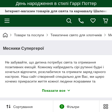
День народження в стилі Гаррі Поттер
Інтернет-магазин товарів для свята та карнавалу Шалене с
Товари та послуги
Тематичне свято для хлопчиків
Ме
Месники Супергерої
Не забувайте, що дитина потребує свята та отримання
позитивних емоцій. Кожному набридають сірі рутинні будні і
хочеться відпочити, розслабитися та отримати заряд гарного
настрою. Наш сайт створений спеціально для Вас, ми щиро
хочемо прикрасити життя кожної людини яскравими та
веселими фарбами. Адже нам так цього не вистачає.
Показати все
Додайте до свого життя інших фарб
Сортування
0
Фільтри