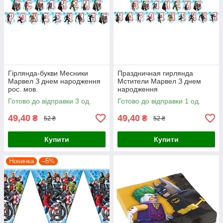
Гірлянда-букви Месники
Праздничная гирлянда
Марвел З днем народження
Мстители Марвел З днем
рос. мов.
народження
Готово до відправки 3 од.
Готово до відправки 1 од.
49,40
49,40
₴
₴
52 ₴
52 ₴
Купити
Купити
Новинка
–5%