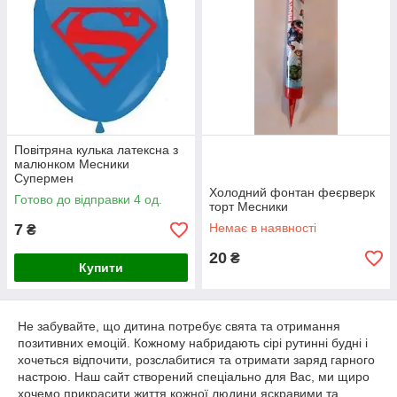
Повітряна кулька латексна з
малюнком Месники
Супермен
Холодний фонтан феєрверк
Готово до відправки 4 од.
торт Месники
7
Немає в наявності
₴
20
₴
Купити
Не забувайте, що дитина потребує свята та отримання
позитивних емоцій. Кожному набридають сірі рутинні будні і
хочеться відпочити, розслабитися та отримати заряд гарного
настрою. Наш сайт створений спеціально для Вас, ми щиро
хочемо прикрасити життя кожної людини яскравими та