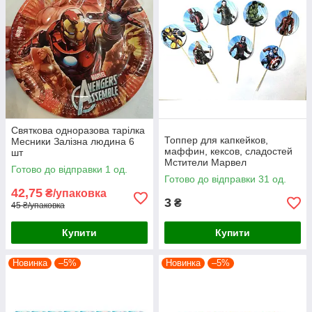
Святкова одноразова тарілка
Топпер для капкейков,
Месники Залізна людина 6
маффин, кексов, сладостей
шт
Мстители Марвел
Готово до відправки 1 од.
Готово до відправки 31 од.
42,75
₴/упаковка
3
₴
45 ₴/упаковка
Купити
Купити
Новинка
–5%
Новинка
–5%