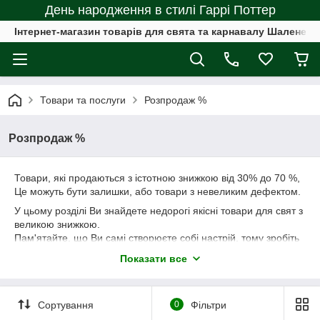
День народження в стилі Гаррі Поттер
Інтернет-магазин товарів для свята та карнавалу Шалене с
Товари та послуги
Розпродаж %
Розпродаж %
Товари, які продаються з істотною знижкою від 30% до 70 %,
Це можуть бути залишки, або товари з невеликим дефектом.
У цьому розділі Ви знайдете недорогі якісні товари для свят з
великою знижкою.
Пам'ятайте, що Ви самі створюєте собі настрій, тому зробіть
собі гарне, вражаюче та креативне свято, яке Ви
Показати все
запам'ятаєте на все життя.
Наші товари та атрибутика для свята прикрасять Вас на
будь-який випадок.
Сортування
0
Фільтри