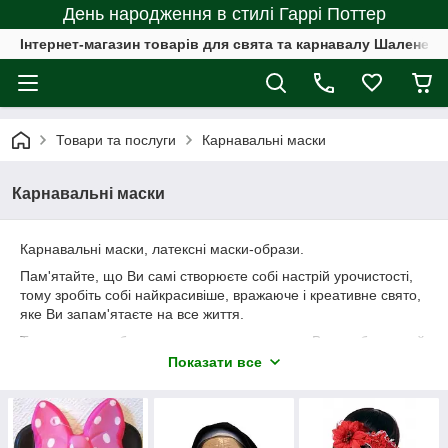
День народження в стилі Гаррі Поттер
Інтернет-магазин товарів для свята та карнавалу Шалене с
Товари та послуги
Карнавальні маски
Карнавальні маски
Карнавальні маски, латексні маски-образи.
Пам'ятайте, що Ви самі створюєте собі настрій урочистості,
тому зробіть собі найкрасивіше, вражаюче і креативне свято,
яке Ви запам'ятаєте на все життя.
Товари та атрибутика для свята прикрасять Вас на будь-який
випадок: це може бути не тільки Новий рік або Хелловін, Ви
Показати все
можете влаштувати тематичну вечірку з друзями, грандіозне
святкування Дня народження, незабутні хлопчак або дівич-
вечір. Також Ви можете використовувати аксесуари для свята
як додаток до вечірнього вбрання