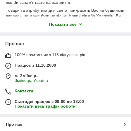
яке Ви запам'ятаєте на все життя.
Товари та атрибутика для свята прикрасять Вас на будь-який
випадок: це може бути не тільки Новий рік або Хелловін, Ви
можете влаштувати тематичну вечірку з друзями, грандіозне
Показати все
святкування Дня народження, незабутні хлопчак або дівич-
вечір. Також Ви можете використовувати аксесуари для свята
як додаток до вечірнього вбрання
Про нас
100% позитивних з 115 відгуків за рік
Працює з 11.10.2009
м. Зміїнець
Зміїнець, Україна
Контакти
Сьогодні працює з 09:00 до 18:00
Показати весь графік роботи
Про нас