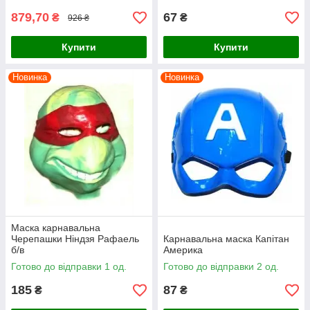
879,70
67
₴
₴
926 ₴
Купити
Купити
Новинка
Новинка
Маска карнавальна
Черепашки Ніндзя Рафаель
Карнавальна маска Капітан
б/в
Америка
Готово до відправки 1 од.
Готово до відправки 2 од.
185
87
₴
₴