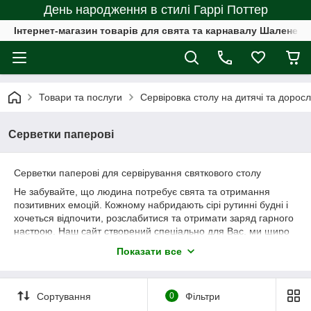
День народження в стилі Гаррі Поттер
Інтернет-магазин товарів для свята та карнавалу Шалене с
Товари та послуги
Сервіровка столу на дитячі та доросл
Серветки паперові
Серветки паперові для сервірування святкового столу
Не забувайте, що людина потребує свята та отримання
позитивних емоцій. Кожному набридають сірі рутинні будні і
хочеться відпочити, розслабитися та отримати заряд гарного
настрою. Наш сайт створений спеціально для Вас, ми щиро
хочемо прикрасити життя кожної людини яскравими та
Показати все
веселими фарбами. Адже нам так цього не вистачає.
Сортування
0
Фільтри