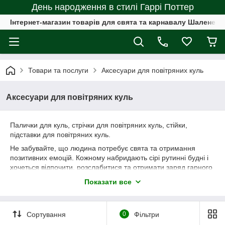
День народження в стилі Гаррі Поттер
Інтернет-магазин товарів для свята та карнавалу Шалене с
Товари та послуги
Аксесуари для повітряних куль
Аксесуари для повітряних куль
Палички для куль, стрічки для повітряних куль, стійки,
підставки для повітряних куль.
Не забувайте, що людина потребує свята та отримання
позитивних емоцій. Кожному набридають сірі рутинні будні і
хочеться відпочити, розслабитися та отримати заряд гарного
настрою. Наш сайт створений спеціально для Вас, ми щиро
Показати все
хочемо прикрасити життя кожної людини яскравими та
веселими фарбами. Адже нам так цього не вистачає.
Додайте до свого життя інших фарб
Сортування
0
Фільтри