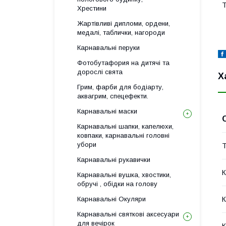
Т
Хрестини
Жартівливі дипломи, ордени,
медалі, таблички, нагороди
Карнавальні перуки
Фотобутафория на дитячі та
дорослі свята
Х
Грим, фарби для бодіарту,
аквагрим, спецефекти.
Карнавальні маски
Карнавальні шапки, капелюхи,
ковпаки, карнавальні головні
убори
Т
Карнавальні рукавички
К
Карнавальні вушка, хвостики,
обручі , обідки на голову
К
Карнавальні Окуляри
Карнавальні святкові аксесуари
для вечірок
К