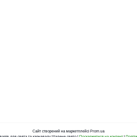
Сайт створений на маркетплейсі
Prom.ua
Інтернет-магазин товарів для свята та карнавалу Шалене свято |
Поскаржитися на контент
|
Політи