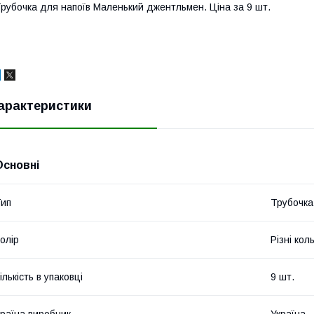
рубочка для напоїв Маленький джентльмен. Ціна за 9 шт.
арактеристики
Основні
ип
Трубочка
олір
Різні кол
ількість в упаковці
9 шт.
раїна виробник
Україна