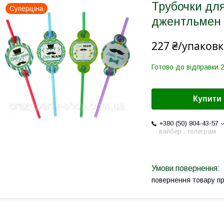
Трубочки дл
Суперціна
джентльмен 
227 ₴/упаковк
Готово до відправки 2
Купити
+380 (50) 804-43-57
вайбер , телеграм
повернення товару п