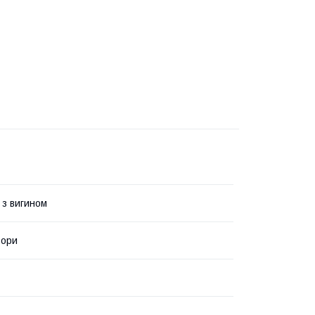
 з вигином
ьори