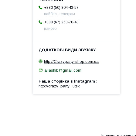
+380 (50) 804-43-57
вайбер , телеграм
+380 (67) 263-70-43
вайбер
http://Crazyparty-shop.com.ua
allashib@gmail.com
Наша сторінка в Instagram
http://crazy_party_lutsk