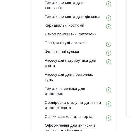
Тематичне свято для
хлопчиків
Тематичне свято для дівчинки
Карнавальні костюми
Декор приміщень, фотозони
Повітряні кулі латексні
Фольговані кульки
Аксесуари і атрибутика для
свята
Аксесуари для повітряних
куль
Тематичні вечірки для
дорослих
Сервіровка столу на дитячі та
дорослі свята
Свічки святкові для торта
Оформлення для виписки з
пологового будинку,