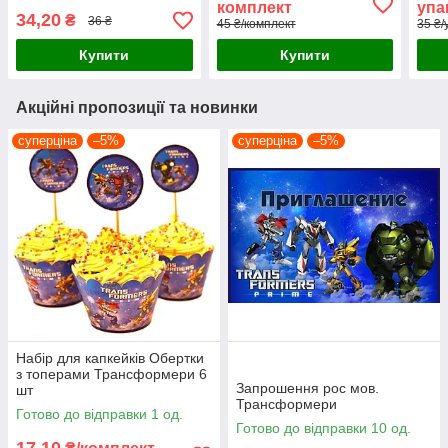
комплект
упа
34,20
₴
36 ₴
45 ₴/комплект
35 ₴/
Купити
Купити
Акційні пропозиції та новинки
суперціна
–5%
суперціна
–5%
Набір для капкейків Обертки
з топерами Трансформери 6
Запрошення рос мов.
шт
Трансформери
Готово до відправки 1 од.
Готово до відправки 10 од.