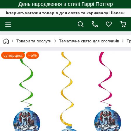
День народження в стилі Гаррі Поттер
Інтернет-магазин товарів для свята та карнавалу Шалене с
Товари та послуги
Тематичне свято для хлопчиків
Тр
суперціна
–5%