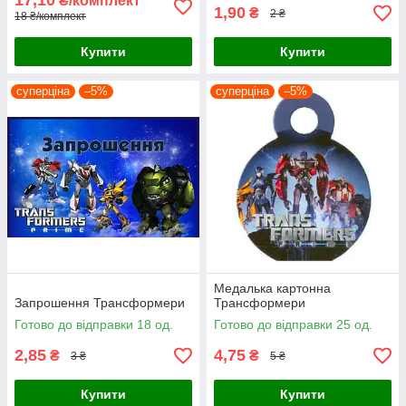
17,10
₴/комплект
1,90
₴
2 ₴
18 ₴/комплект
Купити
Купити
суперціна
–5%
суперціна
–5%
Медалька картонна
Запрошення Трансформери
Трансформери
Готово до відправки 18 од.
Готово до відправки 25 од.
2,85
4,75
₴
₴
3 ₴
5 ₴
Купити
Купити