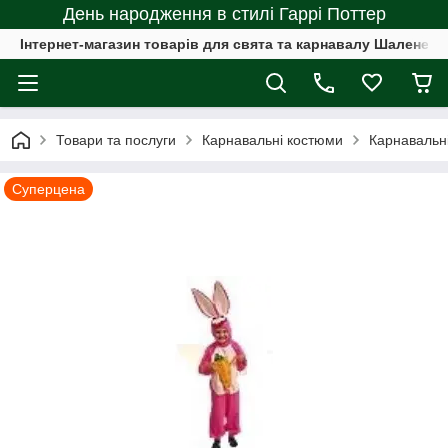
День народження в стилі Гаррі Поттер
Інтернет-магазин товарів для свята та карнавалу Шалене с
Товари та послуги
Карнавальні костюми
Карнавальні
Суперцена