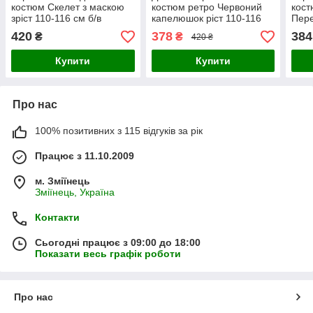
костюм Скелет з маскою
костюм ретро Червоний
кост
зріст 110-116 см б/в
капелюшок ріст 110-116
Пере
см б/в
110-
420
378
384
₴
₴
420 ₴
Купити
Купити
Про нас
100% позитивних з 115 відгуків за рік
Працює з 11.10.2009
м. Зміїнець
Зміїнець, Україна
Контакти
Сьогодні працює з 09:00 до 18:00
Показати весь графік роботи
Про нас