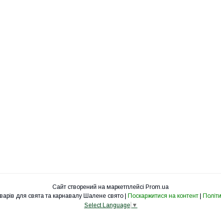
Сайт створений на маркетплейсі
Prom.ua
Інтернет-магазин товарів для свята та карнавалу Шалене свято |
Поскаржитися на контент
|
Політи
Select Language
▼