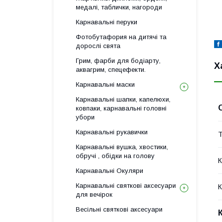
медалі, таблички, нагороди
Карнавальні перуки
Фотобутафория на дитячі та
дорослі свята
Грим, фарби для бодіарту,
Х
аквагрим, спецефекти.
Карнавальні маски
Карнавальні шапки, капелюхи,
ковпаки, карнавальні головні
убори
Карнавальні рукавички
Т
Карнавальні вушка, хвостики,
обручі , обідки на голову
К
Карнавальні Окуляри
Карнавальні святкові аксесуари
К
для вечірок
Весільні святкові аксесуари