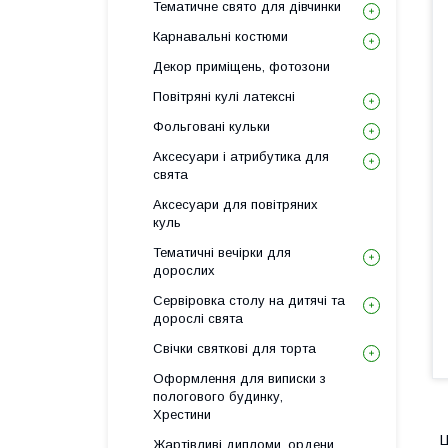
Тематичне свято для дівчинки
Карнавальні костюми
Декор приміщень, фотозони
Повітряні кулі латексні
Фольговані кульки
Аксесуари і атрибутика для
свята
Аксесуари для повітряних
куль
Тематичні вечірки для
дорослих
Сервіровка столу на дитячі та
дорослі свята
Свічки святкові для торта
Оформлення для виписки з
пологового будинку,
Хрестини
Ц
Жартівливі дипломи, ордени,