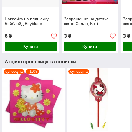
Наклейка на пляшечку
Запрошення на дитяче
Запр
Бейблейд Beyblade
свято Хелло, Кітті
свят
6
3
3
₴
₴
₴
Купити
Купити
Акційні пропозиції та новинки
суперціна
–10%
суперціна