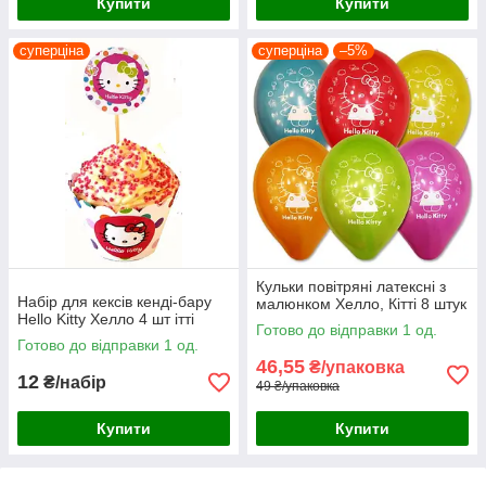
Купити
Купити
суперціна
суперціна
–5%
Кульки повітряні латексні з
Набір для кексів кенді-бару
малюнком Хелло, Кітті 8 штук
Hello Kitty Хелло 4 шт ітті
Готово до відправки 1 од.
Готово до відправки 1 од.
46,55
₴/упаковка
12
₴/набір
49 ₴/упаковка
Купити
Купити