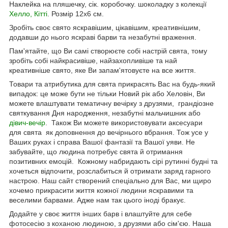
Наклейка на пляшечку, сік. коробочку. шоколадку з колекції
Хелло, Кітті
. Розмір 12х6 см.
Зробіть своє свято яскравішим, цікавішим, креативнішим,
додавши до нього яскраві барви та незабутні враження.
Пам'ятайте, що Ви самі створюєте собі настрій свята, тому
зробіть собі найкрасивіше, найзахопливіше та най
креативніше свято, яке Ви запам'ятовуєте на все життя.
Товари та атрибутика для свята прикрасять Вас на будь-який
випадок: це може бути не тільки Новий рік або Хеловін, Ви
можете влаштувати тематичну вечірку з друзями, грандіозне
святкування Дня народження, незабутні мальчишник або
дівич-вечір
. Також Ви можете використовувати аксесуари
для свята як доповнення до вечірнього вбрання. Тож усе у
Ваших руках і справа Вашої фантазії та Вашої уяви. Не
забувайте, що людина потребує свята й отримання
позитивних емоцій. Кожному набридають сірі рутинні будні та
хочеться відпочити, розслабиться й отримати заряд гарного
настрою. Наш сайт створений спеціально для Вас, ми щиро
хочемо прикрасити життя кожної людини яскравими та
веселими барвами. Адже нам так цього іноді бракує.
Додайте у своє життя інших барв і влаштуйте для себе
фотосесію з коханою людиною, з друзями або сім'єю. Наша