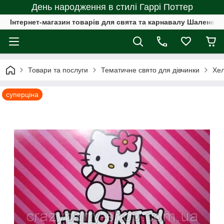
День народження в стилі Гаррі Поттер
Інтернет-магазин товарів для свята та карнавалу Шалене с
Товари та послуги
Тематичне свято для дівчинки
Хел
суперціна