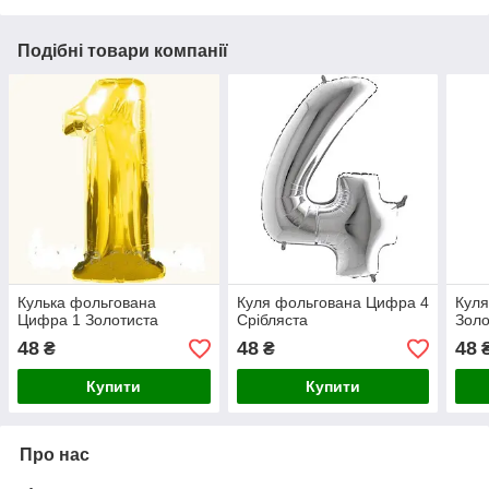
Подібні товари компанії
Кулька фольгована
Куля фольгована Цифра 4
Куля
Цифра 1 Золотиста
Срібляста
Золо
48
48
48
₴
₴
Купити
Купити
Про нас