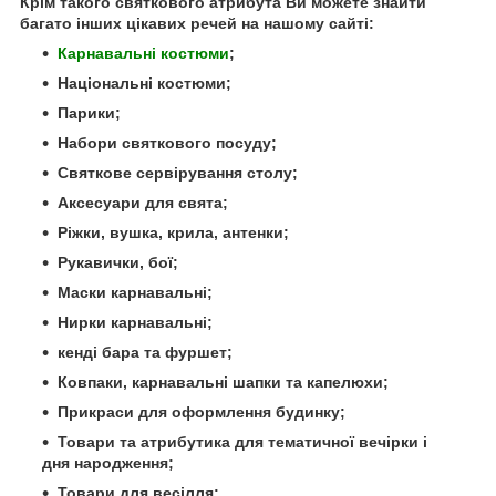
Крім такого святкового атрибута Ви можете знайти
багато інших цікавих речей на нашому сайті:
Карнавальні костюми
;
Національні костюми;
Парики;
Набори святкового посуду;
Святкове сервірування столу;
Аксесуари для свята;
Ріжки, вушка, крила, антенки;
Рукавички, бої;
Маски карнавальні;
Нирки карнавальні;
кенді бара та фуршет;
Ковпаки, карнавальні шапки та капелюхи;
Прикраси для оформлення будинку;
Товари та атрибутика для тематичної вечірки і
дня народження;
Товари для весілля;