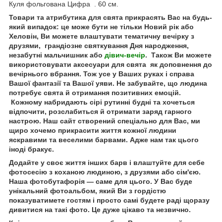
Куля фольгована Цифра . 60 см.
Товари та атрибутика для свята прикрасять Вас на будь-
який випадок: це може бути не тільки Новий рік або
Хеловін, Ви можете влаштувати тематичну вечірку з
друзями, грандіозне святкування Дня народження,
незабутні мальчишник або
дівич-вечір
. Також Ви можете
використовувати аксесуари для свята як доповнення до
вечірнього вбрання. Тож усе у Ваших руках і справа
Вашої фантазії та Вашої уяви. Не забувайте, що людина
потребує свята й отримання позитивних емоцій.
Кожному набридають сірі рутинні будні та хочеться
відпочити, розслабиться й отримати заряд гарного
настрою. Наш сайт створений спеціально для Вас, ми
щиро хочемо прикрасити життя кожної людини
яскравими та веселими барвами. Адже нам так цього
іноді бракує.
Додайте у своє життя інших барв і влаштуйте для себе
фотосесію з коханою людиною, з друзями або сім'єю.
Наша фотобутафорія — саме для цього. У Вас буде
унікальний фотоальбом, який Ви з гордістю
показуватимете гостям і просто самі будете раді щоразу
дивитися на такі фото. Це дуже цікаво та незвично.