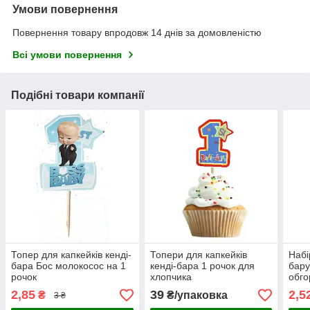
Умови повернення
Повернення товару впродовж 14 днів за домовленістю
Всі умови повернення
Подібні товари компанії
Топер для капкейків кенді-
Топери для капкейків
Набі
бара Бос молокосос на 1
кенді-бара 1 рочок для
бару
рочок
хлопчика
обго
2,85
39
2,5
₴
₴/упаковка
3 ₴