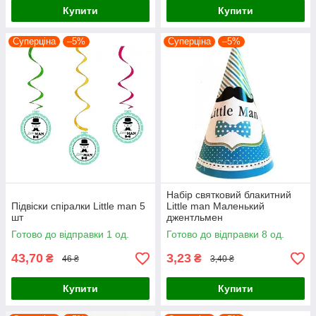
Купити
Купити
Суперціна
–5%
Суперціна
–5%
Набір святковий блакитний
Підвіски спіралки Little man 5
Little man Маленький
шт
джентльмен
Готово до відправки 1 од.
Готово до відправки 8 од.
43,70
3,23
₴
₴
46 ₴
3,40 ₴
Купити
Купити