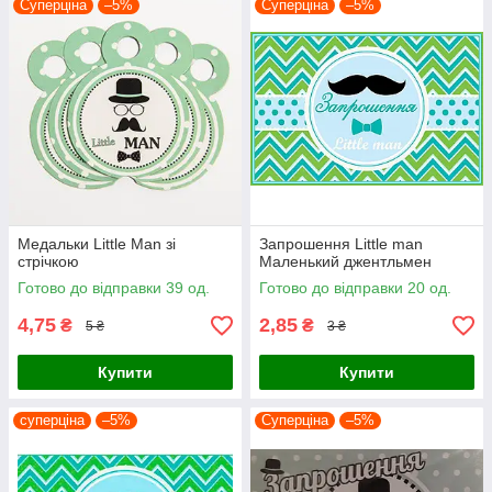
Суперціна
–5%
Суперціна
–5%
Медальки Little Man зі
Запрошення Little man
стрічкою
Маленький джентльмен
Готово до відправки 39 од.
Готово до відправки 20 од.
4,75
2,85
₴
₴
5 ₴
3 ₴
Купити
Купити
суперціна
–5%
Суперціна
–5%