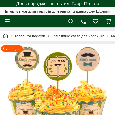
День народження в стилі Гаррі Поттер
Інтернет-магазин товарів для свята та карнавалу Шалене с
Товари та послуги
Тематичне свято для хлопчиків
Ма
Суперціна