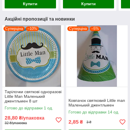
Купити
Купити
Акційні пропозиції та новинки
Суперціна
–10%
Суперціна
–5%
Тарілочки святкові одноразові
Little Man Маленький
Ковпачок святковий Little man
джентльмен 8 шт
Маленький джентльмен
Готово до відправки 1 од.
Готово до відправки 14 од.
28,80
₴/упаковка
2,85
₴
3 ₴
32 ₴/упаковка