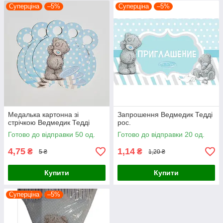
Суперціна
–5%
Суперціна
–5%
Медалька картонна зі
Запрошення Ведмедик Тедді
стрічкою Ведмедик Тедді
рос.
Готово до відправки 50 од.
Готово до відправки 20 од.
4,75
1,14
₴
₴
5 ₴
1,20 ₴
Купити
Купити
Суперціна
–5%