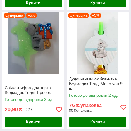
Купити
Купити
Суперціна
–5%
Суперціна
–5%
Дудочка-язичок блакитна
Ведмедик Тедді Me to you 9
Свічка-цифра для торта
шт
Ведмедик Тедді 1 рочок
Готово до відправки 2 од.
Готово до відправки 2 од.
76
₴/упаковка
20,90
₴
22 ₴
80 ₴/упаковка
Купити
Купити