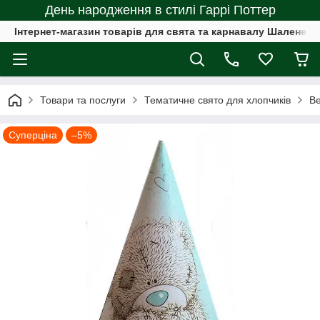
День народження в стилі Гаррі Поттер
Інтернет-магазин товарів для свята та карнавалу Шалене с
Товари та послуги
Тематичне свято для хлопчиків
Ве
Суперціна
–5%