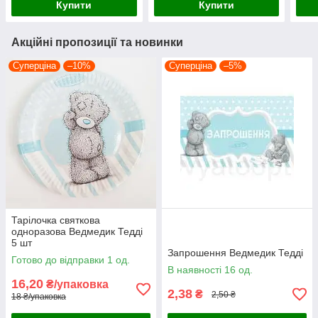
Купити
Купити
Акційні пропозиції та новинки
Суперціна
–10%
Суперціна
–5%
Тарілочка святкова
одноразова Ведмедик Тедді
5 шт
Запрошення Ведмедик Тедді
Готово до відправки 1 од.
В наявності 16 од.
16,20
₴/упаковка
2,38
₴
2,50 ₴
18 ₴/упаковка