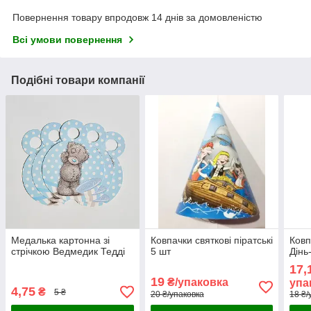
Повернення товару впродовж 14 днів за домовленістю
Всі умови повернення
Подібні товари компанії
Медалька картонна зі
Ковпачки святкові піратські
Ковп
стрічкою Ведмедик Тедді
5 шт
Дінь
17,
19
₴/упаковка
упа
4,75
₴
5 ₴
20 ₴/упаковка
18 ₴/