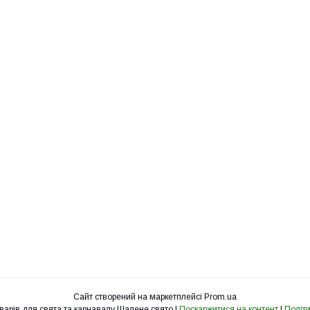
Сайт створений на маркетплейсі
Prom.ua
Інтернет-магазин товарів для свята та карнавалу Шалене свято |
Поскаржитися на контент
|
Політи