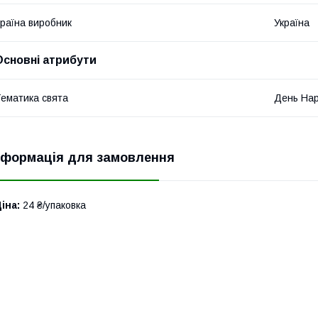
раїна виробник
Україна
Основні атрибути
ематика свята
День Нар
нформація для замовлення
іна:
24 ₴/упаковка