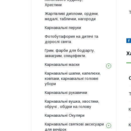
Хрестини
Т
Жартівливі дипломи, ордени,
медалі, таблички, нагороди
Карнавальні перуки
Фотобутафория на дитячі та
дорослі свята
Грим, фарби для бодіарту,
Х
аквагрим, спецефекти.
Карнавальні маски
Карнавальні шапки, капелюхи,
ковпаки, карнавальні головні
убори
Карнавальні рукавички
Т
Карнавальні вушка, хвостики,
обручі , обідки на голову
К
Карнавальні Окуляри
Карнавальні святкові аксесуари
К
для вечірок