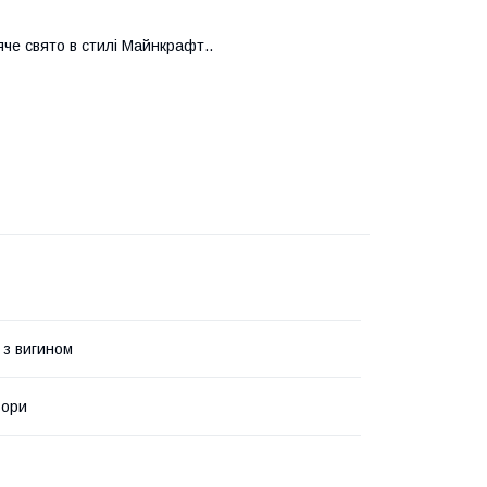
яче свято в стилі Майнкрафт..
 з вигином
ьори