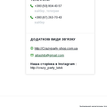
+380 (50) 804-43-57
вайбер , телеграм
+380 (67) 263-70-43
вайбер
http://Crazyparty-shop.com.ua
allashib@gmail.com
Наша сторінка в Instagram
http://crazy_party_lutsk