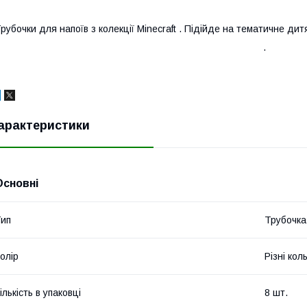
рубочки для напоїв з колекції Minecraft . Підійде на тематичне дит
.
арактеристики
Основні
ип
Трубочка
олір
Різні кол
ількість в упаковці
8 шт.