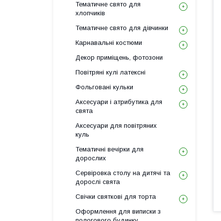
Тематичне свято для
хлопчиків
Тематичне свято для дівчинки
Карнавальні костюми
Декор приміщень, фотозони
Повітряні кулі латексні
Фольговані кульки
Аксесуари і атрибутика для
свята
Аксесуари для повітряних
куль
Тематичні вечірки для
дорослих
Сервіровка столу на дитячі та
дорослі свята
Свічки святкові для торта
Оформлення для виписки з
пологового будинку,