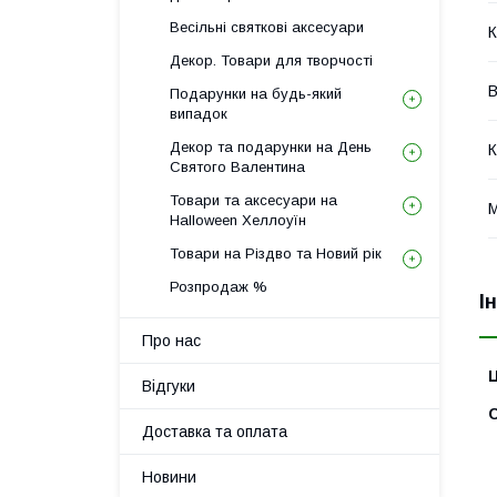
Весільні святкові аксесуари
К
Декор. Товари для творчості
В
Подарунки на будь-який
випадок
Декор та подарунки на День
К
Святого Валентина
Товари та аксесуари на
М
Halloween Хеллоуїн
Товари на Різдво та Новий рік
Розпродаж %
І
Про нас
Ц
Відгуки
С
Доставка та оплата
Новини