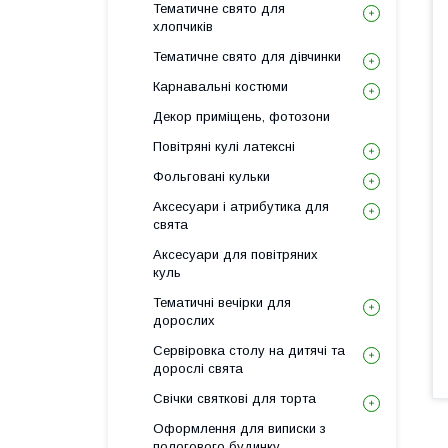
Тематичне свято для
хлопчиків
Тематичне свято для дівчинки
Карнавальні костюми
Декор приміщень, фотозони
Повітряні кулі латексні
Фольговані кульки
Аксесуари і атрибутика для
свята
Аксесуари для повітряних
куль
Тематичні вечірки для
дорослих
Сервіровка столу на дитячі та
дорослі свята
Свічки святкові для торта
Оформлення для виписки з
пологового будинку,