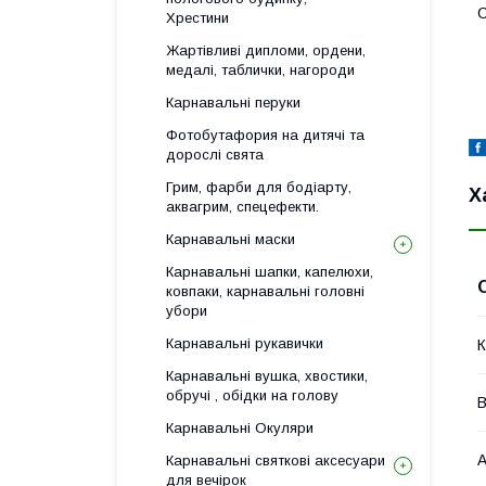
С
Хрестини
Жартівливі дипломи, ордени,
медалі, таблички, нагороди
Карнавальні перуки
Фотобутафория на дитячі та
дорослі свята
Грим, фарби для бодіарту,
Х
аквагрим, спецефекти.
Карнавальні маски
Карнавальні шапки, капелюхи,
ковпаки, карнавальні головні
убори
Карнавальні рукавички
К
Карнавальні вушка, хвостики,
обручі , обідки на голову
В
Карнавальні Окуляри
А
Карнавальні святкові аксесуари
для вечірок