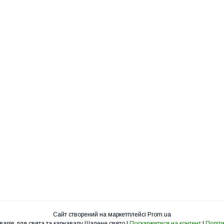
Сайт створений на маркетплейсі
Prom.ua
Інтернет-магазин товарів для свята та карнавалу Шалене свято |
Поскаржитися на контент
|
Політи