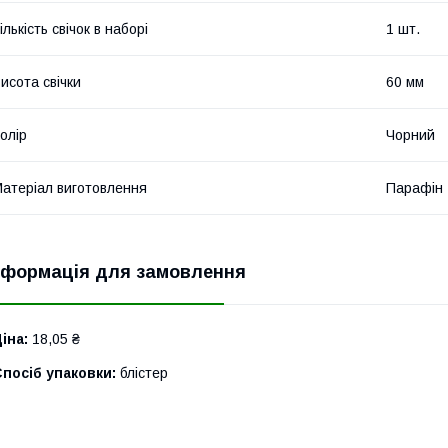
ількість свічок в наборі
1 шт.
исота свічки
60 мм
олір
Чорний
атеріал виготовлення
Парафін
нформація для замовлення
іна:
18,05 ₴
посіб упаковки:
блістер