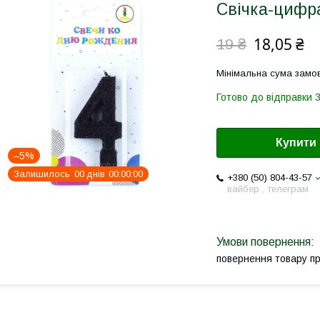
Свічка-цифра
18,05 ₴
19 ₴
Мінімальна сума замов
Готово до відправки 3
Купити
–5%
Залишилось
0
0
днів
0
0
0
0
0
0
+380 (50) 804-43-57
вайбер , телеграм
повернення товару п