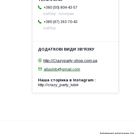
+380 (50) 804-43-57
вайбер , телеграм
+380 (67) 263-70-43
вайбер
http://Crazyparty-shop.com.ua
allashib@gmail.com
Наша сторінка в Instagram
http://crazy_party_lutsk