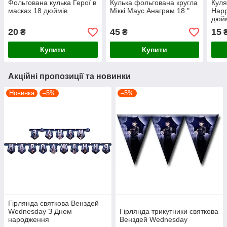
Фольгована кулька Герої в
Кулька фольгована кругла
Куля
масках 18 дюймів
Міккі Маус Анаграм 18 "
Happ
дюй
20
45
15
₴
₴
Купити
Купити
Акційні пропозиції та новинки
Новинка
–5%
–5%
Гірлянда святкова Венздей
Wednesday З Днем
Гірлянда трикутники святкова
народження
Венздей Wednesday