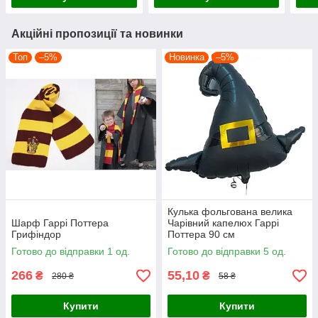
Акційні пропозиції та новинки
Топ
–5%
Новинка
–5%
Кулька фольгована велика
Шарф Гаррі Поттера
Чарівний капелюх Гаррі
Грифіндор
Поттера 90 см
Готово до відправки 1 од.
Готово до відправки 5 од.
266
55,10
₴
₴
280 ₴
58 ₴
Купити
Купити