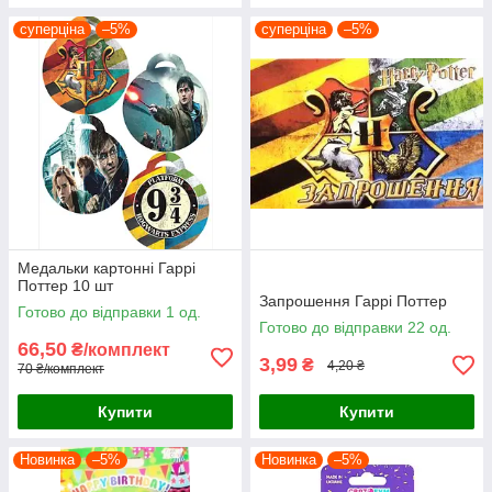
суперціна
–5%
суперціна
–5%
Медальки картонні Гаррі
Поттер 10 шт
Запрошення Гаррі Поттер
Готово до відправки 1 од.
Готово до відправки 22 од.
66,50
₴/комплект
3,99
₴
4,20 ₴
70 ₴/комплект
Купити
Купити
Новинка
–5%
Новинка
–5%