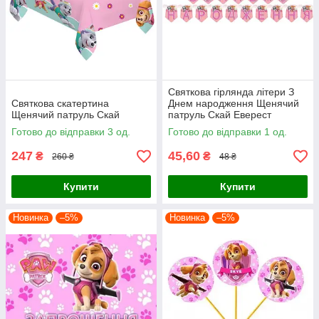
Святкова гірлянда літери З
Святкова скатертина
Днем народження Щенячий
Щенячий патруль Скай
патруль Скай Еверест
Готово до відправки 3 од.
Готово до відправки 1 од.
247
45,60
₴
₴
260 ₴
48 ₴
Купити
Купити
Новинка
–5%
Новинка
–5%