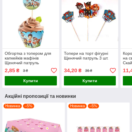
Обгортка з топером для
Топери на торт фігурні
Коро
капкейків мафінів
Щенячий патруль 3 шт.
на с
Щенячий патруль
Ска
2,85
34,20
11,
₴
₴
3 ₴
36 ₴
Купити
Купити
Акційні пропозиції та новинки
Новинка
–5%
Новинка
–5%