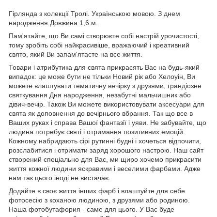
Гірлянда з колекції Тролі. Українською мовою. З днем
народження.Довжина 1,6.м.
Пам'ятайте, що Ви самі створюєте собі настрій урочистості,
тому зробіть собі найкрасивіше, вражаючий і креативний
свято, який Ви запам'ятаєте на все життя.
Товари і атрибутика для свята прикрасять Вас на будь-який
випадок: це може бути не тільки Новий рік або Хелоуін, Ви
можете влаштувати тематичну вечірку з друзями, грандіозне
святкування Дня народження, незабутні мальчишник або
дівич-вечір. Також Ви можете використовувати аксесуари для
свята як доповнення до вечірнього вбрання. Так що все в
Ваших руках і справа Вашої фантазії і уяви. Не забувайте, що
людина потребує святі і отримання позитивних емоцій.
Кожному набридають сірі рутинні будні і хочеться відпочити,
розслабитися і отримати заряд хорошого настрою. Наш сайт
створений спеціально для Вас, ми щиро хочемо прикрасити
життя кожної людини яскравими і веселими фарбами. Адже
нам так цього іноді не вистачає.
Додайте в своє життя інших фарб і влаштуйте для себе
фотосесію з коханою людиною, з друзями або родиною.
Наша фотобутафория - саме для цього. У Вас буде