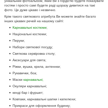
унікальний фотоальбом, який Ви з гордістю будете показувати
гостям і просто самі будете раді щоразу дивитися на такі
фото. Це дуже цікаво і незвично.
Крім такого святкового атрибута Ви можете знайти багато
інших цікавих речей на нашому сайті:
Карнавальні костюми
;
Національні костюми;
Перуки;
Набори святкової посуду;
Святкова сервіровка столу;
Аксесуари для свята;
Ріжки, вушка, крила, антеннки;
Рукавички, боа;
Маски
карнавальні;
Окуляри карнавальні;
кенді бар і фуршет;
Ковпаки, карнавальні шапки і капелюхи;
Прикраси для оформлення будинку;