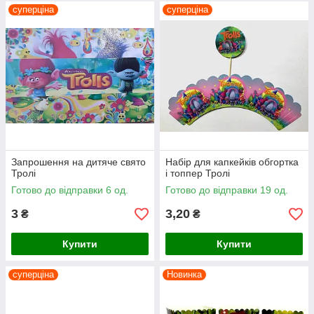
суперціна
суперціна
Запрошення на дитяче свято
Набір для капкейків обгортка
Тролі
і топпер Тролі
Готово до відправки 6 од.
Готово до відправки 19 од.
3
3,20
₴
₴
Купити
Купити
суперціна
Новинка