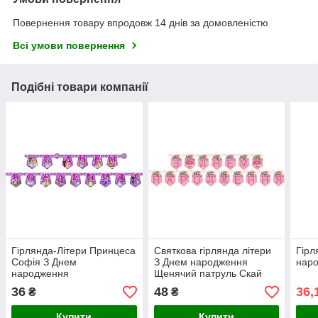
Повернення товару впродовж 14 днів за домовленістю
Всі умови повернення
Подібні товари компанії
Гірлянда-Літери Принцеса
Святкова гірлянда літери
Гірл
Софія З Днем
З Днем народження
наро
народження
Щенячий патруль Скай
Еверест
36
48
36,
₴
₴
Купити
Купити