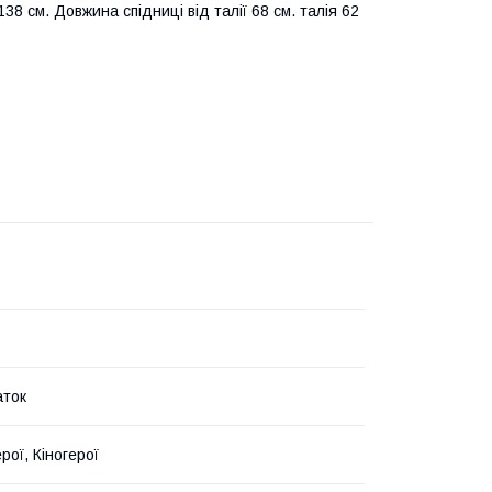
38 см. Довжина спідниці від талії 68 см. талія 62
аток
ерої, Кіногерої