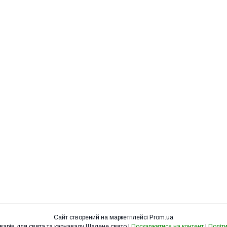
Сайт створений на маркетплейсі
Prom.ua
Інтернет-магазин товарів для свята та карнавалу Шалене свято |
Поскаржитися на контент
|
Політи