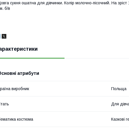
овга сукня ошатна для дівчинки. Колір молочно-пісочний. На зріст 1
м. б/в
арактеристики
Основні атрибути
раїна виробник
Польща
тать
Для дівч
ематика костюма
Казкові г