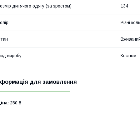
озмір дитячого одягу (за зростом)
134
олір
Різні кол
Стан
Вживани
ид виробу
Костюм
нформація для замовлення
іна:
250 ₴