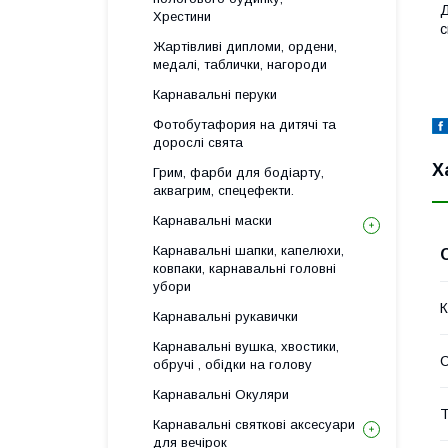
Д
Хрестини
с
Жартівливі дипломи, ордени,
медалі, таблички, нагороди
Карнавальні перуки
Фотобутафория на дитячі та
дорослі свята
Х
Грим, фарби для бодіарту,
аквагрим, спецефекти.
Карнавальні маски
Карнавальні шапки, капелюхи,
ковпаки, карнавальні головні
убори
К
Карнавальні рукавички
Карнавальні вушка, хвостики,
С
обручі , обідки на голову
Карнавальні Окуляри
Т
Карнавальні святкові аксесуари
для вечірок