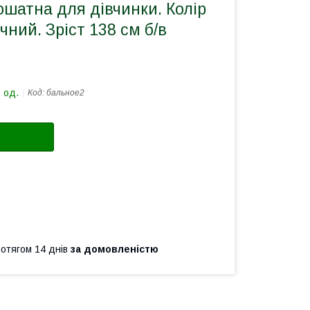
ошатна для дівчинки. Колір
чний. Зріст 138 см б/в
 од.
Код:
бальное2
ротягом 14 днів
за домовленістю