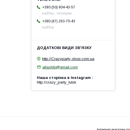
+380 (50) 804-43-57
вайбер , телеграм
+380 (67) 263-70-43
вайбер
http://Crazyparty-shop.com.ua
allashib@gmail.com
Наша сторінка в Instagram
http://crazy_party_lutsk