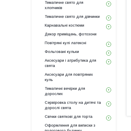
Тематичне свято для
хлопчиків
Тематичне свято для дівчинки
Карнавальні костюми
Декор приміщень, фотозони
Повітряні кулі латексні
Фольговані кульки
Аксесуари і атрибутика для
свята
Аксесуари для повітряних
куль
Тематичні вечірки для
дорослих
Сервіровка столу на дитячі та
дорослі свята
Свічки святкові для торта
Оформлення для виписки з
пологового будинку,