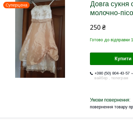
Довга сукня 
Суперцена
молочно-пісо
250 ₴
Готово до відправки 1
Купити
+380 (50) 804-43-57
вайбер , телеграм
повернення товару п