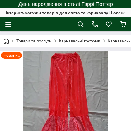
День народження в стилі Гаррі Поттер
Інтернет-магазин товарів для свята та карнавалу Шалене с
Товари та послуги
Карнавальні костюми
Карнавальн
Новинка