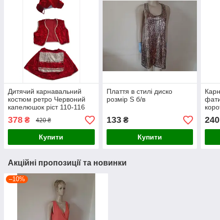
Дитячий карнавальний
Плаття в стилі диско
Карн
костюм ретро Червоний
розмір S б/в
фати
капелюшок ріст 110-116
коро
см б/в
378
133
240
₴
₴
420 ₴
Купити
Купити
Акційні пропозиції та новинки
–10%