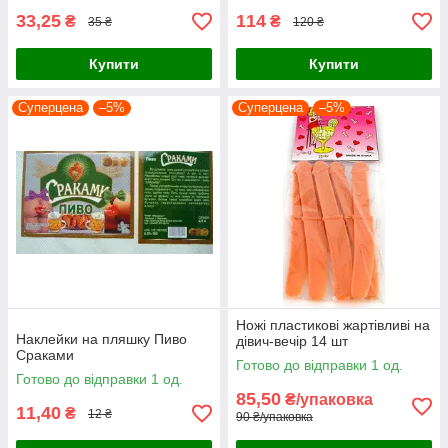
33,25
114
₴
₴
35 ₴
120 ₴
Купити
Купити
Суперцена
–5%
Суперцена
–5%
Ножі пластикові жартівливі на
Наклейки на пляшку Пиво
дівич-вечір 14 шт
Сраками
Готово до відправки 1 од.
Готово до відправки 1 од.
85,50
₴/упаковка
11,40
₴
12 ₴
90 ₴/упаковка