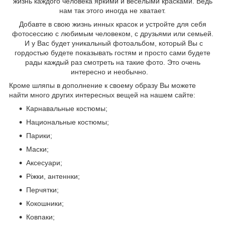
жизнь каждого человека яркими и веселыми красками. Ведь
нам так этого иногда не хватает.
Добавте в свою жизнь инных красок и устройте для себя
фотосессию с любимым человеком, с друзьями или семьей.
И у Вас будет уникальный фотоальбом, который Вы с
гордостью будете показывать гостям и просто сами будете
рады каждый раз смотреть на такие фото. Это очень
интересно и необычно.
Кроме шляпы в дополнение к своему образу Вы можете
найти много других интересных вещей на нашем сайте:
Карнавальные костюмы;
Национальные костюмы;
Парики;
Маски;
Аксесуари;
Ріжки, антеннки;
Перчятки;
Кокошники;
Ковпаки;