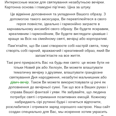
Интерессные маски для святкування незабутньою вечірки.
Картонна основа і гламурні пір'ячко. Ціна за штуку.
Це відмінне доповнення та укладення Вашого образу. З
допомогою такого аксесуара, Ви перевтілюйтеся в свого
героя повністю, ідеально і гармонійно заграєте в
карнавальному ансамблі свого образу. Ви будете яскравим,
креативним і гармонійним, Ви будете виглядати цікавіше і
краще за Всіх на сімейному святі, вечірці або корпоративі.
Пам'ятайте, що Ви самі створюєте собі настрій свята, тому
створіть собі гарний, вражаючий і креативний образ, який Ви
запам'ятаєте на все життя.
Такі речі прикрасять Вас на будь-яке свято: це може бути не
тільки Новий рік або Хелоуін, Ви можете влаштувати
тематичну вечірку з друзями, влаштувати грандіозне
святкування Дня народження, незабутні мальчишник або
дівич-вечір
. Також Ви можете використовувати ці речі як
доповнення до вечірньої сукні. Так що все в Ваших руках і
справа Вашої фантазії і уяви. Не забувайте, що людина
потребує святі і отримання позитивних емоцій. Кожному
набридають сірі рутинні будні і хочеться відпочити,
розслабитися і отримати заряд хорошого настрою. Наш сайт
создан специально для Вас, мы искренне хотим украсить