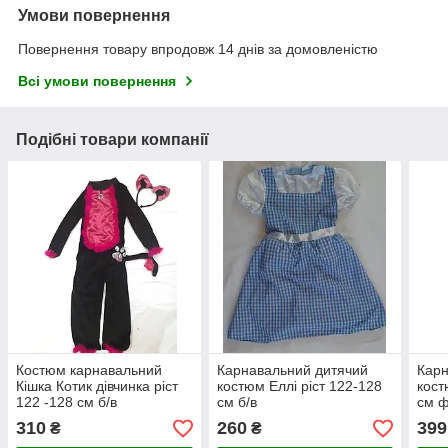
Умови повернення
Повернення товару впродовж 14 днів за домовленістю
Всі умови повернення
Подібні товари компанії
Костюм карнавальний
Карнавальний дитячий
Карн
Кішка Котик дівчинка ріст
костюм Еллі ріст 122-128
кост
122 -128 см б/в
см б/в
см ф
310
260
399
₴
₴