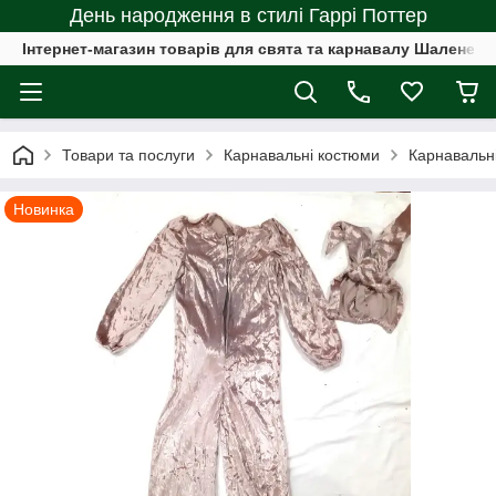
День народження в стилі Гаррі Поттер
Інтернет-магазин товарів для свята та карнавалу Шалене с
Товари та послуги
Карнавальні костюми
Карнавальні
Новинка