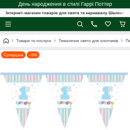
День народження в стилі Гаррі Поттер
Інтернет-магазин товарів для свята та карнавалу Шалене с
Товари та послуги
Тематичне свято для хлопчиків
Пе
Суперціна
–5%