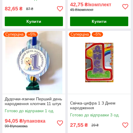
42,75
₴/комплект
82,65
₴
87 ₴
45 ₴/комплект
Купити
Купити
Суперціна
–5%
Суперціна
–5%
Дудочки-язички Перший день
Свічка-цифра 1 З Днем
народження хлопчик 11 штук
народження
Готово до відправки 1 од.
Готово до відправки 3 од.
94,05
₴/упаковка
27,55
₴
29 ₴
99 ₴/упаковка