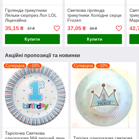
Гірлянда-трикутники
Святкова гірлянда
Свят
Ляльки-сюрприз Лол LOL
трикутники Холодне серце
трик
Ліцензійна
Frozen
Мар
35,15
37,05
42,
₴
₴
37 ₴
39 ₴
Купити
Купити
Акційні пропозиції та новинки
Суперціна
–10%
Суперціна
–10%
Тарілочка Святкова
одноразова Мій перший день
Тарілка одноразова святкова