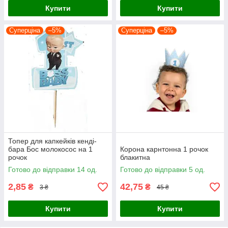
Купити
Купити
Суперціна
–5%
Суперціна
–5%
Топер для капкейків кенді-
бара Бос молокосос на 1
Корона карнтонна 1 рочок
рочок
блакитна
Готово до відправки 14 од.
Готово до відправки 5 од.
2,85
42,75
₴
₴
3 ₴
45 ₴
Купити
Купити