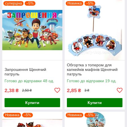
суперціна
–5%
Новинка
–5%
Обгортка з топером для
Запрошення Щенячий
капкейків мафінів Щенячий
патруль
патруль
Готово до відправки 48 од.
Готово до відправки 19 од.
2,38
2,85
₴
₴
2,50 ₴
3 ₴
Купити
Купити
Новинка
–5%
Новинка
–5%