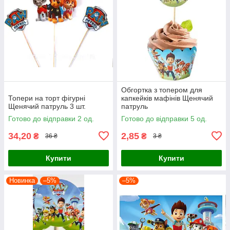
Обгортка з топером для
Топери на торт фігурні
капкейків мафінів Щенячий
Щенячий патруль 3 шт.
патруль
Готово до відправки 2 од.
Готово до відправки 5 од.
34,20
2,85
₴
₴
36 ₴
3 ₴
Купити
Купити
Новинка
–5%
–5%