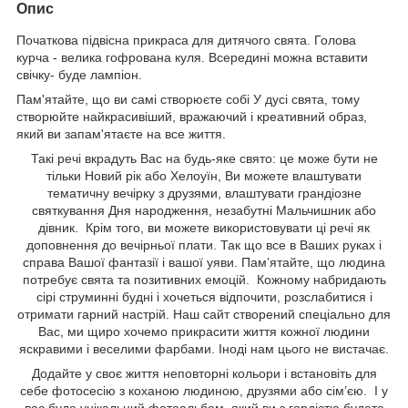
Опис
Початкова підвісна прикраса для дитячого свята. Голова
курча - велика гофрована куля. Всередині можна вставити
свічку- буде лампіон.
Пам'ятайте, що ви самі створюєте собі У дусі свята, тому
створюйте найкрасивіший, вражаючий і креативний образ,
який ви запам'ятаєте на все життя.
Такі речі вкрадуть Вас на будь-яке свято: це може бути не
тільки Новий рік або Хелоуїн, Ви можете влаштувати
тематичну вечірку з друзями, влаштувати грандіозне
святкування Дня народження, незабутні Мальчишник або
дівник. Крім того, ви можете використовувати ці речі як
доповнення до вечірньої плати. Так що все в Ваших руках і
справа Вашої фантазії і вашої уяви. Пам’ятайте, що людина
потребує свята та позитивних емоцій. Кожному набридають
сірі струминні будні і хочеться відпочити, розслабитися і
отримати гарний настрій. Наш сайт створений спеціально для
Вас, ми щиро хочемо прикрасити життя кожної людини
яскравими і веселими фарбами. Іноді нам цього не вистачає.
Додайте у своє життя неповторні кольори і встановіть для
себе фотосесію з коханою людиною, друзями або сім’єю. І у
вас буде унікальний фотоальбом, який ви з гордістю будете