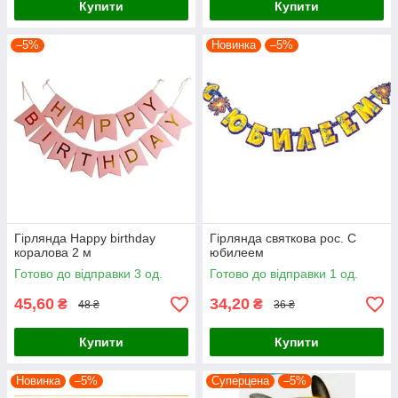
Купити
Купити
–5%
Новинка
–5%
Гірлянда Happy birthday
Гірлянда святкова рос. С
коралова 2 м
юбилеем
Готово до відправки 3 од.
Готово до відправки 1 од.
45,60
34,20
₴
₴
48 ₴
36 ₴
Купити
Купити
Новинка
–5%
Суперцена
–5%