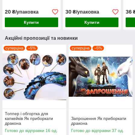
20
30
36
₴/упаковка
₴/упаковка
₴
Купити
Купити
Акційні пропозиції та новинки
суперціна
–5%
суперціна
–5%
Топпер і обгортка для
капкейків Як приборкати
Запрошення Як приборкати
дракона
дракона
Готово до відправки 16 од.
Готово до відправки 37 од.