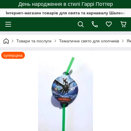
День народження в стилі Гаррі Поттер
Інтернет-магазин товарів для свята та карнавалу Шалене с
Товари та послуги
Тематичне свято для хлопчиків
Як
суперціна