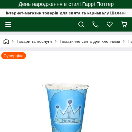
День народження в стилі Гаррі Поттер
Інтернет-магазин товарів для свята та карнавалу Шалене с
Товари та послуги
Тематичне свято для хлопчиків
Пе
Суперціна