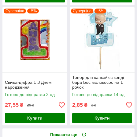
Суперціна
–5%
Суперціна
–5%
Топер для капкейків кенді-
Свічка-цифра 1 З Днем
бара Бос молокосос на 1
народження
рочок
Готово до відправки 3 од.
Готово до відправки 14 од.
27,55
2,85
₴
₴
29 ₴
3 ₴
Купити
Купити
Показати ще