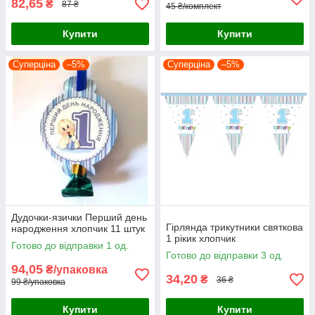
82,65
₴
87 ₴
45 ₴/комплект
Купити
Купити
Суперціна
–5%
Суперціна
–5%
Дудочки-язички Перший день
Гірлянда трикутники святкова
народження хлопчик 11 штук
1 рікик хлопчик
Готово до відправки 1 од.
Готово до відправки 3 од.
94,05
₴/упаковка
34,20
₴
36 ₴
99 ₴/упаковка
Купити
Купити