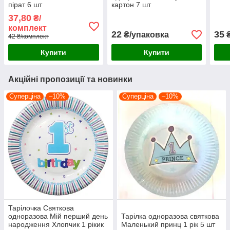
пірат 6 шт
картон 7 шт
37,80
₴/
комплект
22
35
₴/упаковка
₴
42 ₴/комплект
Купити
Купити
Акційні пропозиції та новинки
Суперціна
–10%
Суперціна
–10%
Тарілочка Святкова
одноразова Мій перший день
Тарілка одноразова святкова
народження Хлопчик 1 рікик
Маленький принц 1 рік 5 шт