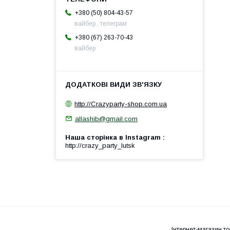
+380 (50) 804-43-57
вайбер , телеграм
+380 (67) 263-70-43
вайбер
http://Crazyparty-shop.com.ua
allashib@gmail.com
Наша сторінка в Instagram
http://crazy_party_lutsk