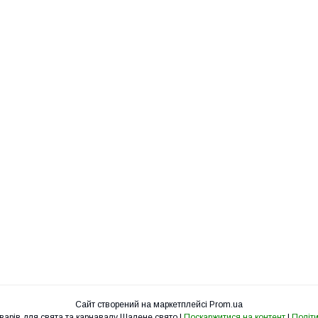
Сайт створений на маркетплейсі
Prom.ua
Інтернет-магазин товарів для свята та карнавалу Шалене свято |
Поскаржитися на контент
|
Політи