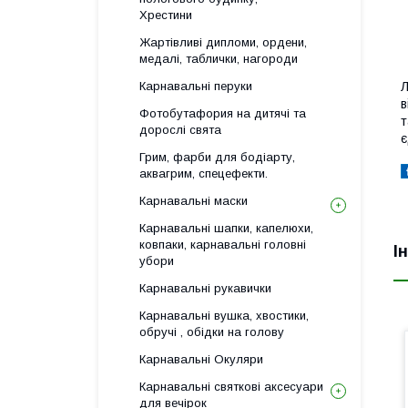
Хрестини
Жартівливі дипломи, ордени,
медалі, таблички, нагороди
Л
Карнавальні перуки
в
Фотобутафория на дитячі та
т
дорослі свята
є
Грим, фарби для бодіарту,
аквагрим, спецефекти.
Карнавальні маски
Карнавальні шапки, капелюхи,
ковпаки, карнавальні головні
І
убори
Карнавальні рукавички
Карнавальні вушка, хвостики,
обручі , обідки на голову
Карнавальні Окуляри
Карнавальні святкові аксесуари
для вечірок