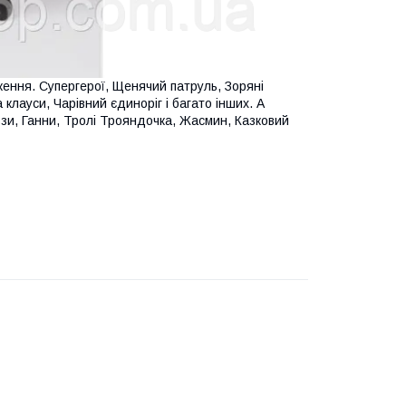
ення. Супергерої, Щенячий патруль, Зоряні
клауси, Чарівний єдиноріг і багато інших. А
ьзи, Ганни, Тролі Трояндочка, Жасмин, Казковий