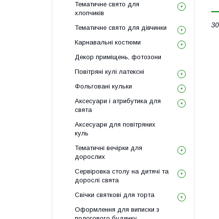
Тематичне свято для
хлопчиків
30
Тематичне свято для дівчинки
Карнавальні костюми
Декор приміщень, фотозони
Повітряні кулі латексні
Фольговані кульки
Аксесуари і атрибутика для
свята
Аксесуари для повітряних
куль
Тематичні вечірки для
дорослих
Сервіровка столу на дитячі та
дорослі свята
Свічки святкові для торта
Оформлення для виписки з
пологового будинку,