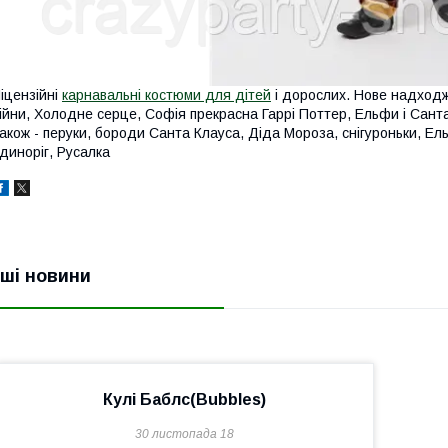
іцензійні
карнавальні костюми для дітей
і дорослих. Нове надходж
ійни, Холодне серце, Софія прекрасна Гаррі Поттер, Ельфи і Санта 
акож - перуки, бороди Санта Клауса, Діда Мороза, снігуроньки, Ел
диноріг, Русалка
нші новини
Кулі Баблс(Bubbles)
30 листопада 18