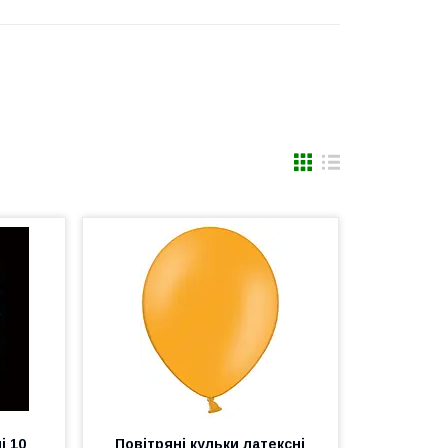
і 10
Повітряні кульки латексні