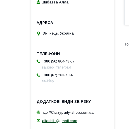
Шибаєва Алла
Зміїнець, Україна
+380 (50) 804-43-57
вайбер , телеграм
+380 (67) 263-70-43
вайбер
http://Crazyparty-shop.com.ua
allashib@gmail.com