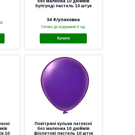
без малюнка 10 дюймів
бупгунді пастель 10 штук
34 ₴/упаковка
д.
Готово до відправки 6 од.
Купити
ексні
Повітряні кульки латексні
мів
без малюнка 10 дюймів
ік 10
фіолетові пастель 10 штук