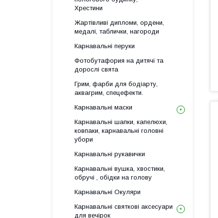
Хрестини
Жартівливі дипломи, ордени,
медалі, таблички, нагороди
Карнавальні перуки
Фотобутафория на дитячі та
дорослі свята
Грим, фарби для бодіарту,
аквагрим, спецефекти.
Карнавальні маски
Карнавальні шапки, капелюхи,
ковпаки, карнавальні головні
убори
Карнавальні рукавички
Карнавальні вушка, хвостики,
обручі , обідки на голову
Карнавальні Окуляри
Карнавальні святкові аксесуари
для вечірок