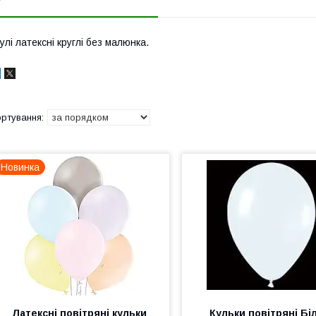
улі латексні круглі без малюнка.
Новинка
Латексні повітряні кульки
Кульки повітряні Біл