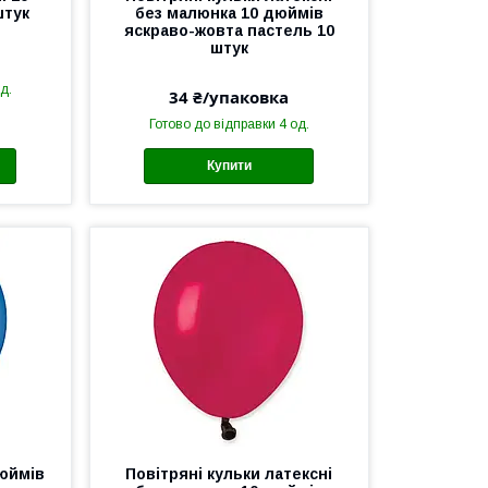
штук
без малюнка 10 дюймів
яскраво-жовта пастель 10
штук
д.
34 ₴/упаковка
Готово до відправки 4 од.
Купити
дюймів
Повітряні кульки латексні