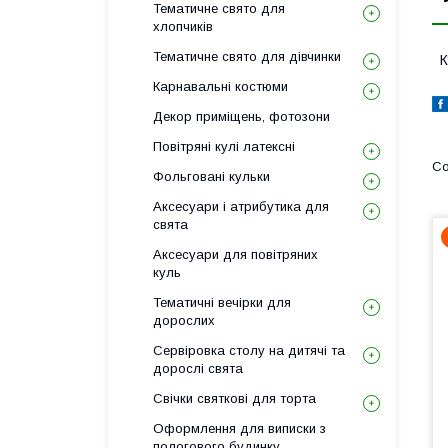
Тематичне свято для
хлопчиків
Тематичне свято для дівчинки
К
Карнавальні костюми
Декор приміщень, фотозони
Повітряні кулі латексні
Фольговані кульки
Аксесуари і атрибутика для
свята
Аксесуари для повітряних
куль
Тематичні вечірки для
дорослих
Сервіровка столу на дитячі та
дорослі свята
Свічки святкові для торта
Оформлення для виписки з
пологового будинку,