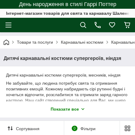
День народження в стилі Гаррі Поттер
Інтернет-магазин товарів для свята та карнавалу Шалене с
Товари та послуги
Карнавальні костюми
Карнавальні
Дитячі карнавальні костюми супергероїв, ніндзя
Дитячі карнавальні костюми супергероїв, месників, ніндзя
Не забувайте, що людина потребує свята та отримання
позитивних емоцій. Кожному набридають сірі рутинні будні і
хочеться відпочити, розслабитися та отримати заряд гарного
настрою. Наш сайт створений спеціально для Вас, ми щиро
хочемо прикрасити життя кожної людини яскравими та
Показати все
веселими фарбами. Адже нам так цього не вистачає.
Сортування
0
Фільтри